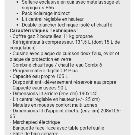
Sellerie exclusive en cuir avec matelassage et
surpiqûres B66
Pack éclairage indirect
Lit central réglable en hauteur
Double-plancher technique isolé et chauffé
Caractéristiques Techniques :
- Coffre gaz 2 bouteilles 11 kg propane
- Réfrigérateur à compresseur, 131,5 L (dont 15 L de
congélation)
- Cuisine avec plaque de cuisson deux feux, évier et
plaque de protection en verre
- Combiné chauffage / chauffe-eau Combi 6
- Programmateur digital CP Plus
- Capacité eau propre 105 L
- Dispositif anti-déversement réservoir eau propre
- Capacité eaux usées 90 L
- Dimensions lit arrière (env. cm) 190x145
- Lit central réglable en hauteur (+/- 25 cm)
- Matelas en mousse confort multi-zones
-
Dimensions lit d'appoint dînette (env. cm) 208x105-
65
- Marchepied électrique
- Banquette face-face avec table portefeuille
- Salle de bain séparée