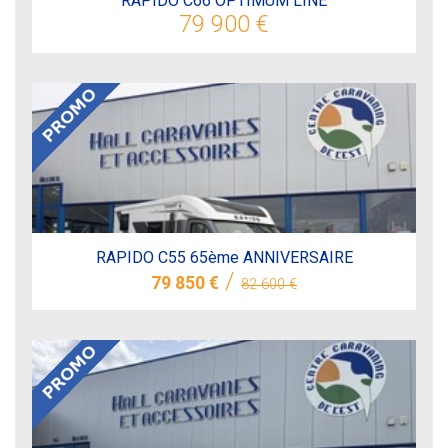
RAPIDO C66 OPTIMUM LINE
79 900 €
RAPIDO C55 65ème ANNIVERSAIRE
/
79 850 €
82 600 €