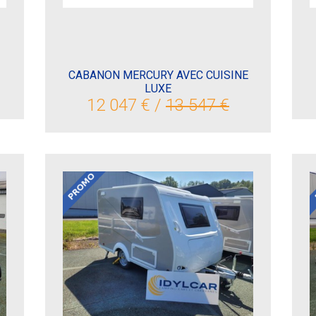
CABANON MERCURY AVEC CUISINE
LUXE
12 047 € /
13 547 €