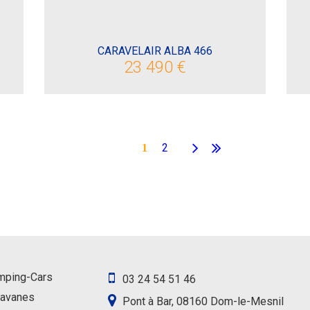
CARAVELAIR ALBA 466
23 490 €
2
1
mping-Cars
03 24 54 51 46
ravanes
Pont à Bar, 08160 Dom-le-Mesnil