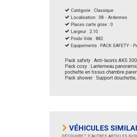
Catégorie : Classique
Localisation : 08 - Ardennes
Places carte grise : 0
Largeur : 2.10
Poids Vide : 882
Equipements : PACK SAFETY -
Pack safety : Anti-lacets AKS 3004
Pack cosy : Lanterneau panoramiqu
pochette en tissus chambre parent
Pack shower : Support douchette, 
VÉHICULES SIMILA
DÉCOUVREZ D'AUTRES ARTICLES SUS