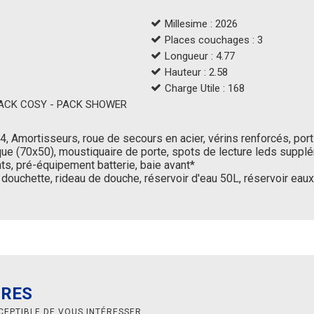
Millesime : 2026
Places couchages : 3
Longueur : 4.77
Hauteur : 2.58
Charge Utile : 168
 PACK COSY - PACK SHOWER
, Amortisseurs, roue de secours en acier, vérins renforcés, porti
e (70x50), moustiquaire de porte, spots de lecture leds supplé
s, pré-équipement batterie, baie avant*
douchette, rideau de douche, réservoir d'eau 50L, réservoir eau
IRES
CEPTIBLE DE VOUS INTÉRESSER